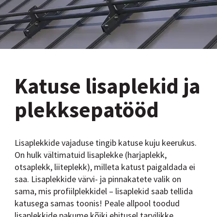
Katuse lisaplekid ja
plekksepatööd
Lisaplekkide vajaduse tingib katuse kuju keerukus.
On hulk vältimatuid lisaplekke (harjaplekk,
otsaplekk, liiteplekk), milleta katust paigaldada ei
saa. Lisaplekkide värvi- ja pinnakatete valik on
sama, mis profiilplekkidel – lisaplekid saab tellida
katusega samas toonis! Peale allpool toodud
lisaplekkide pakume kõiki ehitusel tarvilikke