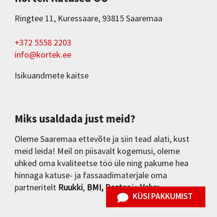
Ringtee 11, Kuressaare, 93815 Saaremaa
+372 5558 2203
info@kortek.ee
Isikuandmete kaitse
Miks usaldada just meid?
Oleme Saaremaa ettevõte ja siin tead alati, kust
meid leida! Meil on piisavalt kogemusi, oleme
uhked oma kvaliteetse töö üle ning pakume hea
hinnaga katuse- ja fassaadimaterjale oma
partneritelt
Ruukki
,
BMI
, Bestor
ja
Velux
.
KÜSI PAKKUMIST