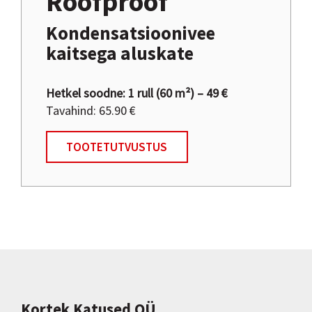
Roofproof
Kondensatsioonivee
kaitsega aluskate
Hetkel soodne: 1 rull (60 m²) – 49 €
Tavahind: 65.90 €
TOOTETUTVUSTUS
Kortek Katused OÜ